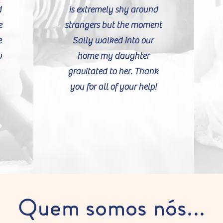
d
is extremely shy around
e
strangers but the moment
e
Sally walked into our
w
home my daughter
gravitated to her. Thank
you for all of your help!
Quem somos nós...