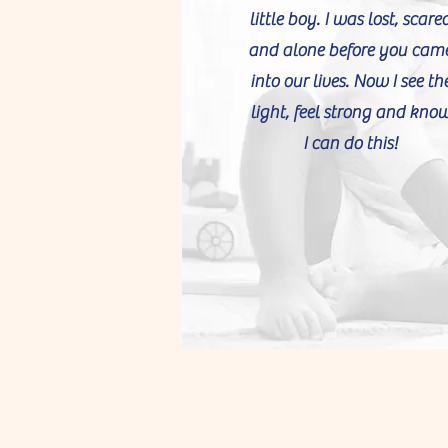
little boy. I was lost, scare
and alone before you cam
into our lives. Now I see th
light, feel strong and kno
I can do this!