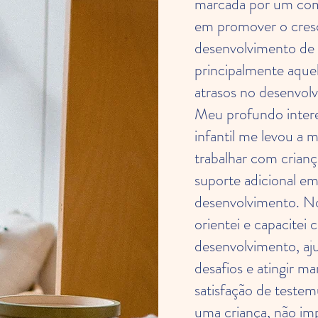
marcada por um com
em promover o cres
desenvolvimento de 
principalmente aque
atrasos no desenvol
Meu profundo inter
infantil me levou a 
trabalhar com crian
suporte adicional em
desenvolvimento. No
orientei e capacitei
desenvolvimento, aj
desafios e atingir ma
satisfação de teste
uma criança, não im