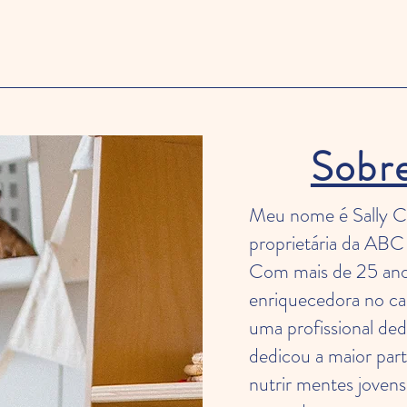
Sobre
Meu nome é Sally C
proprietária da ABC 
Com mais de 25 ano
enriquecedora no c
uma profissional de
dedicou a maior part
nutrir mentes jovens