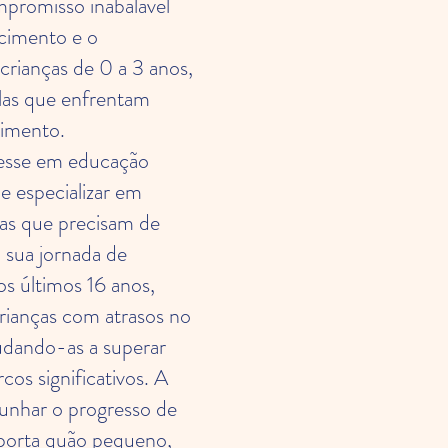
promisso inabalável
cimento e o
crianças de 0 a 3 anos,
las que enfrentam
vimento.
esse em educação
me especializar em
ças que precisam de
 sua jornada de
s últimos 16 anos,
 crianças com atrasos no
udando-as a superar
rcos significativos. A
munhar o progresso de
porta quão pequeno,