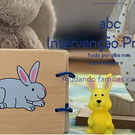
abc
Intervenção P
Tudo porque nos
importamos
Ajudando famílias c