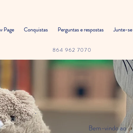
w Page
Conquistas
Perguntas e respostas
Junte-se
864 962 7070
Bem-vindo ao