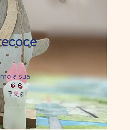
recoce
omo a sua