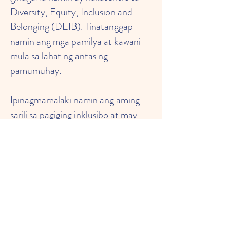
Diversity, Equity, Inclusion and
Belonging (DEIB). Tinatanggap
namin ang mga pamilya at kawani
mula sa lahat ng antas ng
pamumuhay.
Ipinagmamalaki namin ang aming
sarili sa pagiging inklusibo at may
dedikadong koponan na
nagpapahalaga sa isa't isa at sa mga
pamilyang aming pinaglilingkuran.
© 2024 ABC Early Intervention
All Rights Reserved Privacy Policy